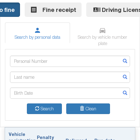
receipt_long
recent_actors
o fine
Fine receipt
Driving Licen
person
directions_car
Search by personal data
Search by vehicle number
plate
Search
Clean
Vehicle
Penalty