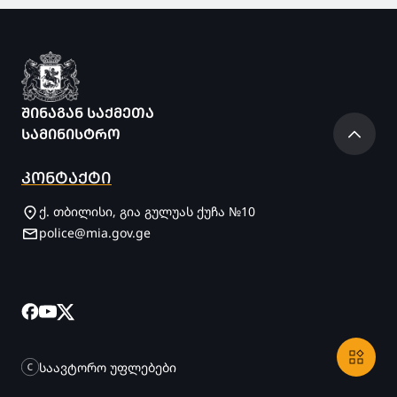
ᲨᲘᲜᲐᲒᲐᲜ ᲡᲐᲥᲛᲔᲗᲐ
ᲡᲐᲛᲘᲜᲘᲡᲢᲠᲝ
ᲙᲝᲜᲢᲐᲥᲢᲘ
ქ. თბილისი, გია გულუას ქუჩა №10
police@mia.gov.ge
საავტორო უფლებები