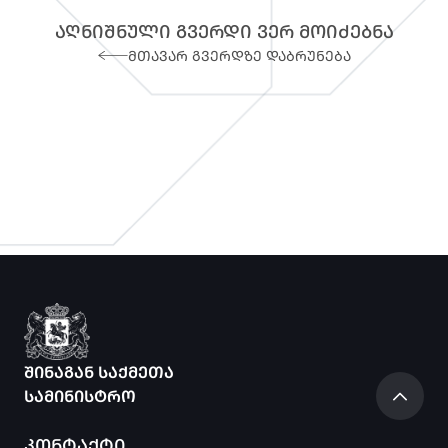
ᲐᲦᲜᲘᲨᲜᲣᲚᲘ ᲒᲕᲔᲠᲓᲘ ᲕᲔᲠ ᲛᲝᲘᲫᲔᲑᲜᲐ
ᲛᲗᲐᲕᲐᲠ ᲒᲕᲔᲠᲓᲖᲔ ᲓᲐᲑᲠᲣᲜᲔᲑᲐ
ᲨᲘᲜᲐᲒᲐᲜ ᲡᲐᲥᲛᲔᲗᲐ
ᲡᲐᲛᲘᲜᲘᲡᲢᲠᲝ
ᲙᲝᲜᲢᲐᲥᲢᲘ